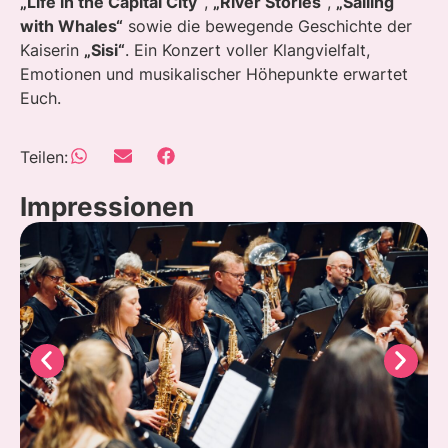
„Life in the Capital City“
,
„River Stories“
,
„Sailing
with Whales“
sowie die bewegende Geschichte der
Kaiserin
„Sisi“
. Ein Konzert voller Klangvielfalt,
Emotionen und musikalischer Höhepunkte erwartet
Euch.
Teilen:
Impressionen